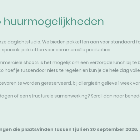
o huurmogelijkheden
 onze daglichtstudio. We bieden pakketten aan voor standaard fo
 speciale pakketten voor commerciële producties.
ommerciële shoots is het mogelijk om een verzorgde lunch bij te
 hoef je tussendoor niets te regelen en kun je de hele dag voll
evoren te worden gereserveerd, bij allergieën gelieve 1 week van
o dagen of een structurele samenwerking? Scroll dan naar ben
ngen die plaatsvinden tussen 1 juli en 30 september 2026.