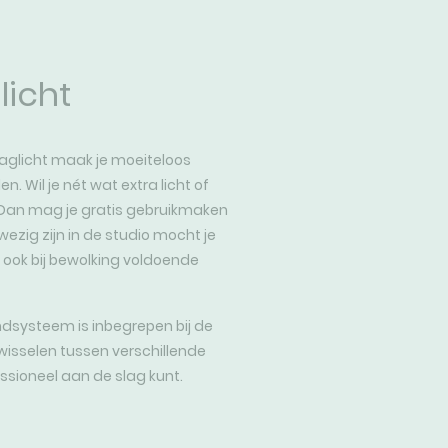
licht
daglicht maak je moeiteloos
. Wil je nét wat extra licht of
 Dan mag je gratis gebruikmaken
zig zijn in de studio mocht je
er ook bij bewolking voldoende
ndsysteem is inbegrepen bij de
wisselen tussen verschillende
ssioneel aan de slag kunt.