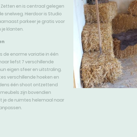
 Zetten en is centraal gelegen
de snelweg. Hierdoor is Studio
aarnaast parkeer je gratis voor
 je klanten.
len
is de enorme variatie in één
aar liefst 7 verschillende
un eigen sfeer en uitstraling.
tes verschillende hoeken en
ijdens één shoot ontzettend
e meubels zijn bovendien
t je de ruimtes helemaal naar
aanpassen.