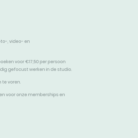
to-, video- en
 boeken voor €17,50 per persoon
edig gefocust werken in de studio.
 te voren.
eden voor onze memberships en